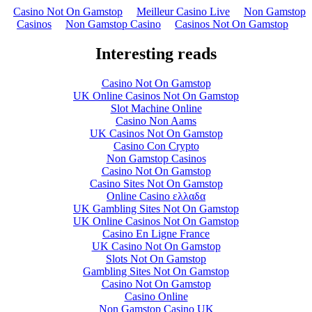
Casino Not On Gamstop
Meilleur Casino Live
Non Gamstop
Casinos
Non Gamstop Casino
Casinos Not On Gamstop
Interesting reads
Casino Not On Gamstop
UK Online Casinos Not On Gamstop
Slot Machine Online
Casino Non Aams
UK Casinos Not On Gamstop
Casino Con Crypto
Non Gamstop Casinos
Casino Not On Gamstop
Casino Sites Not On Gamstop
Online Casino ελλαδα
UK Gambling Sites Not On Gamstop
UK Online Casinos Not On Gamstop
Casino En Ligne France
UK Casino Not On Gamstop
Slots Not On Gamstop
Gambling Sites Not On Gamstop
Casino Not On Gamstop
Casino Online
Non Gamstop Casino UK