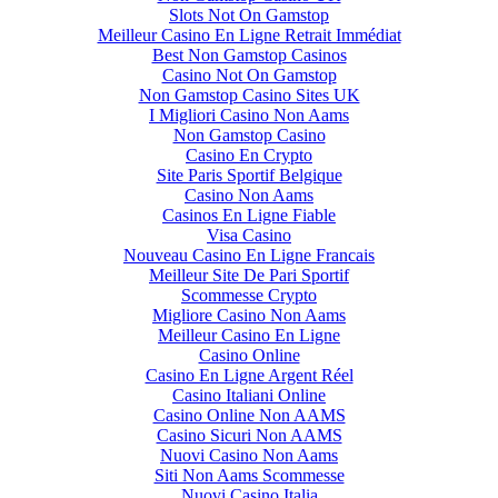
Slots Not On Gamstop
Meilleur Casino En Ligne Retrait Immédiat
Best Non Gamstop Casinos
Casino Not On Gamstop
Non Gamstop Casino Sites UK
I Migliori Casino Non Aams
Non Gamstop Casino
Casino En Crypto
Site Paris Sportif Belgique
Casino Non Aams
Casinos En Ligne Fiable
Visa Casino
Nouveau Casino En Ligne Francais
Meilleur Site De Pari Sportif
Scommesse Crypto
Migliore Casino Non Aams
Meilleur Casino En Ligne
Casino Online
Casino En Ligne Argent Réel
Casino Italiani Online
Casino Online Non AAMS
Casino Sicuri Non AAMS
Nuovi Casino Non Aams
Siti Non Aams Scommesse
Nuovi Casino Italia