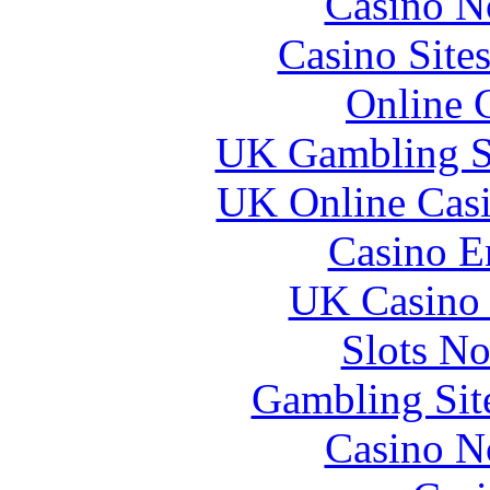
Casino N
Casino Site
Online 
UK Gambling S
UK Online Cas
Casino E
UK Casino
Slots N
Gambling Sit
Casino N